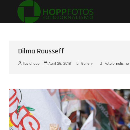
Skip
Flavio H
to
content
Dilma Rousseff
flaviohopp
Abril 26, 2018
Gallery
Fotojornalismo